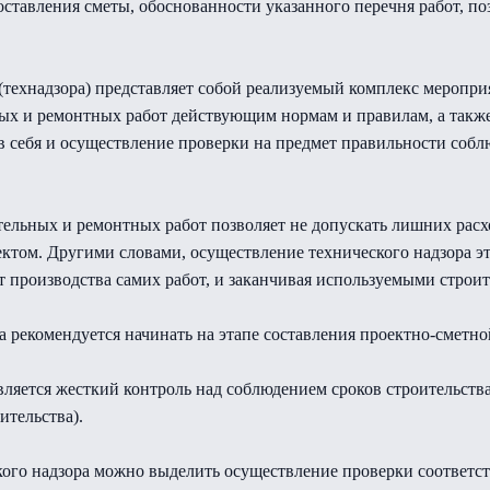
ставления сметы, обоснованности указанного перечня работ, поз
(технадзора) представляет собой реализуемый комплекс меропр
ьных и ремонтных работ действующим нормам и правилам, а так
 в себя и осуществление проверки на предмет правильности собл
тельных и ремонтных работ позволяет не допускать лишних расхо
оектом. Другими словами, осуществление технического надзора эт
от производства самих работ, и заканчивая используемыми стро
а рекомендуется начинать на этапе составления проектно-сметн
вляется жесткий контроль над соблюдением сроков строительств
ительства).
кого надзора можно выделить осуществление проверки соответст